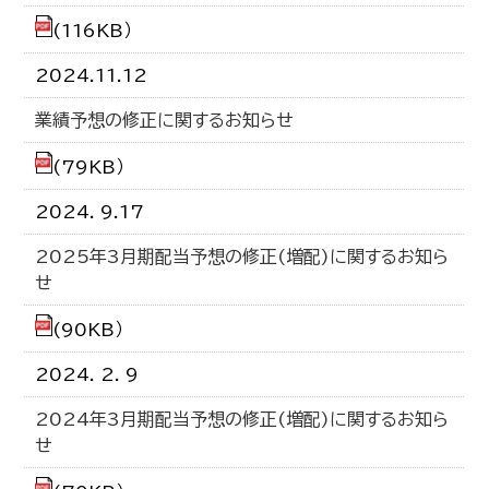
(116KB）
2024.11.12
業績予想の修正に関するお知らせ
(79KB）
2024. 9.17
2025年3月期配当予想の修正(増配)に関するお知ら
せ
(90KB）
2024. 2. 9
2024年3月期配当予想の修正(増配)に関するお知ら
せ