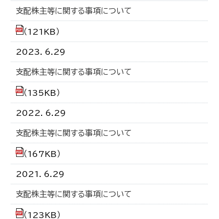
支配株主等に関する事項について
（121KB）
2023. 6.29
支配株主等に関する事項について
（135KB）
2022. 6.29
支配株主等に関する事項について
（167KB）
2021. 6.29
支配株主等に関する事項について
（123KB）