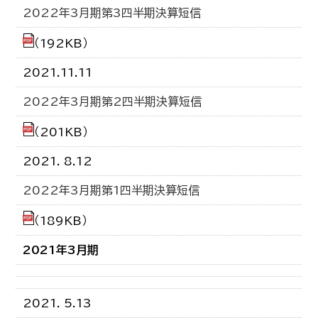
2022年3月期第3四半期決算短信
（192KB）
2021.11.11
2022年3月期第2四半期決算短信
（201KB）
2021. 8.12
2022年3月期第1四半期決算短信
（189KB）
2021年3月期
2021. 5.13