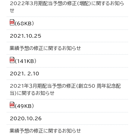
2022年3月期配当予想の修正(増配)に関するお知ら
せ
(68KB）
2021.10.25
業績予想の修正に関するお知らせ
(141KB）
2021. 2.10
2021年３月期配当予想の修正(創立50 周年記念配
当)に関するお知らせ
(49KB）
2020.10.26
業績予想の修正に関するお知らせ