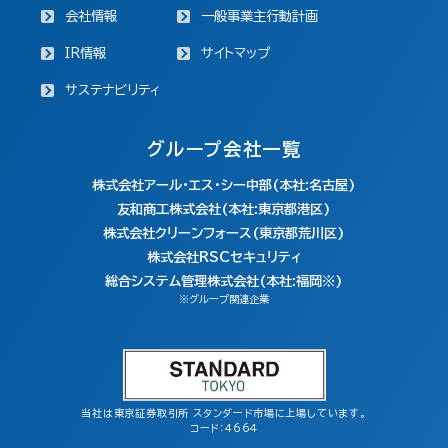
会社情報
一般事業主行動計画
IR情報
サイトマップ
サステナビリティ
グループ会社一覧
株式会社アール・エス・シー中部(本社:名古屋)
友和商工株式会社(本社:東京都港区)
株式会社クリーンフォース(東京都荒川区)
株式会社RSCセキュリティ
総合システム管理株式会社(本社:福岡※)
※グループ関連企業
当社は東京証券取引所 スタンダード市場に上場しています。
コード：4664