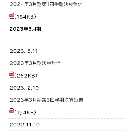
2024年3月期第1四半期決算短信
（184KB）
2023年3月期
2023. 5.11
2023年3月期決算短信
（262KB）
2023. 2.10
2023年3月期第3四半期決算短信
（194KB）
2022.11.10