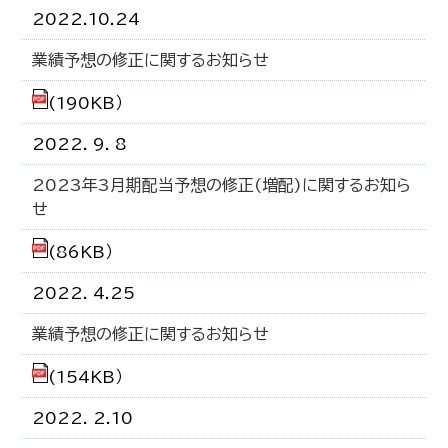
2022.10.24
業績予想の修正に関するお知らせ
(190KB）
2022. 9. 8
2023年3月期配当予想の修正(増配)に関するお知ら
せ
(86KB）
2022. 4.25
業績予想の修正に関するお知らせ
(154KB）
2022. 2.10