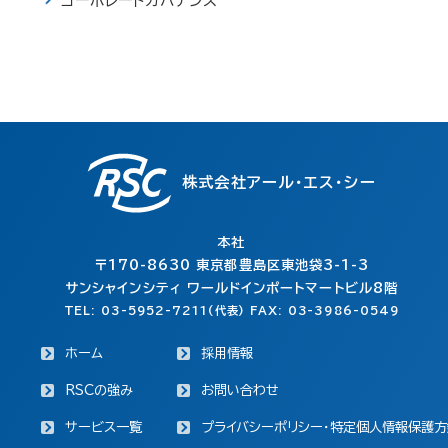
コーポレートガバナンス
株式会社アール・エス・シー
本社
〒170-8630
東京都豊島区東池袋3-1-3
サンシャインシティ ワールドインポートマートビル8階
TEL: 03-5952-7211(代表) FAX: 03-3986-0549
ホーム
採用情報
RSCの強み
お問い合わせ
サービス一覧
プライバシーポリシー・特定個人情報保護方