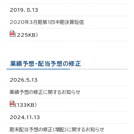
2019. 8.13
2020年3月期第1四半期決算短信
（225KB）
業績予想・配当予想の修正
2026.5.13
業績予想の修正に関するお知らせ
(133KB）
2024.11.13
期末配当予想の修正(増配)に関するお知らせ