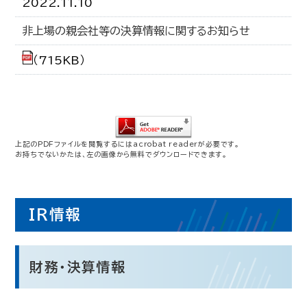
2022.11.10
非上場の親会社等の決算情報に関するお知らせ
（715KB）
上記のＰＤＦファイルを閲覧するにはacrobat readerが必要です。
お持ちでないかたは、左の画像から無料でダウンロードできます。
IR情報
財務・決算情報