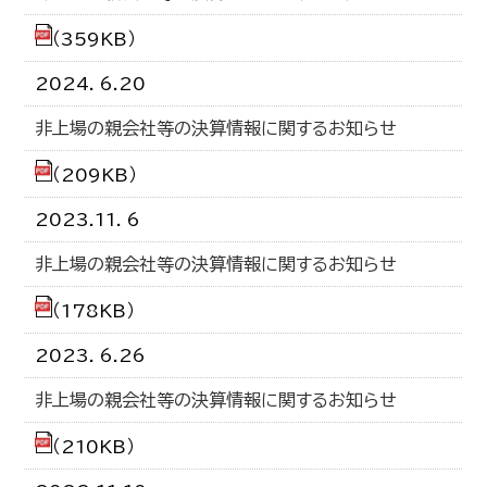
（359KB）
2024. 6.20
非上場の親会社等の決算情報に関するお知らせ
（209KB）
2023.11. 6
非上場の親会社等の決算情報に関するお知らせ
（178KB）
2023. 6.26
非上場の親会社等の決算情報に関するお知らせ
（210KB）