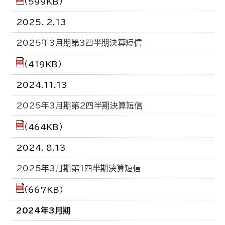
（599KB）
2025. 2.13
2025年3月期第3四半期決算短信
（419KB）
2024.11.13
2025年3月期第2四半期決算短信
（464KB）
2024. 8.13
2025年3月期第1四半期決算短信
（667KB）
2024年3月期