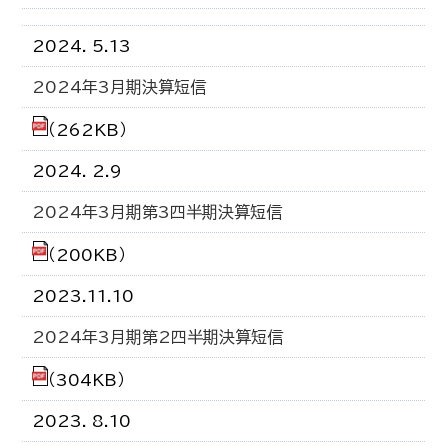
2024. 5.13
2024年3月期決算短信
（262KB）
2024. 2.9
2024年3月期第3四半期決算短信
（200KB）
2023.11.10
2024年3月期第2四半期決算短信
（304KB）
2023. 8.10