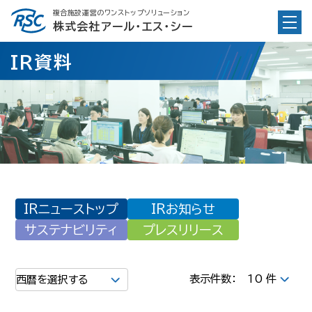
Skip
複合施設運営のワンストップソリューション
to
株式会社アール・エス・シー
content
IR資料
IRニューストップ
IRお知らせ
サステナビリティ
プレスリリース
表示件数：