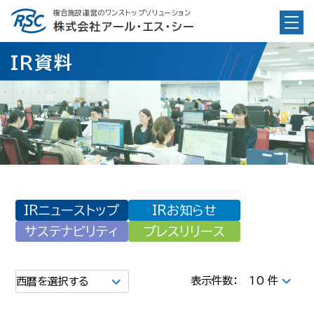
Skip
複合施設運営のワンストップソリューション
to
株式会社アール・エス・シー
content
IR資料
IRニューストップ
IRお知らせ
サステナビリティ
プレスリリース
表示件数：