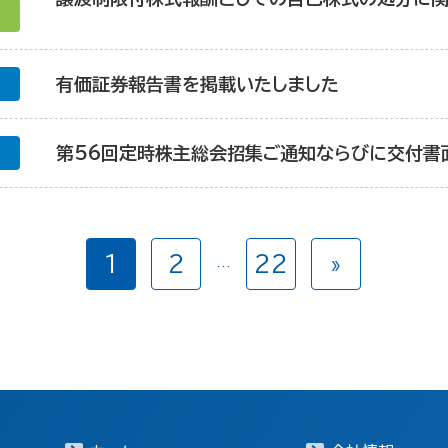
有価証券報告書を掲載いたしました
第56回定時株主総会招集ご通知ならびに交付書
1
2
22
»
…