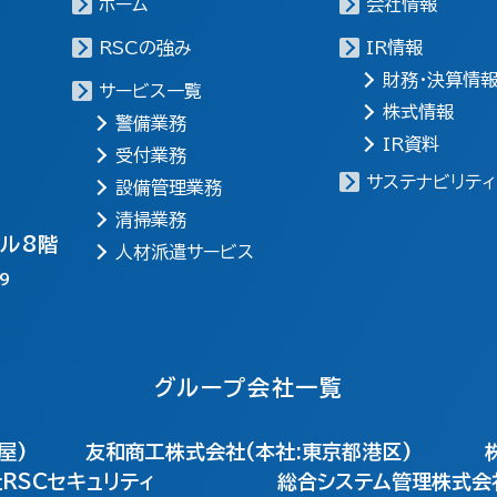
ホーム
会社情報
RSCの強み
IR情報
財務・決算情
サービス一覧
株式情報
警備業務
IR資料
受付業務
サステナビリティ
設備管理業務
清掃業務
ビル8階
人材派遣サービス
9
グループ会社一覧
屋)
友和商工株式会社(本社:東京都港区)
RSCセキュリティ
総合システム管理株式会社