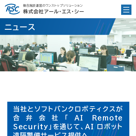
Skip
複合施設運営のワンストップソリューション
to
株式会社アール・エス・シー
content
ニュース
当社とソフトバンクロボティクスが
合弁会社「AI Remote
Security」を通じて、AI ロボット
遠隔警備サービス提供へ