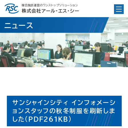
Skip
複合施設運営のワンストップソリューション
to
株式会社アール・エス・シー
content
ニュース
サンシャインシティ インフォメーシ
ョンスタッフの秋冬制服を刷新しま
した(PDF261KB)