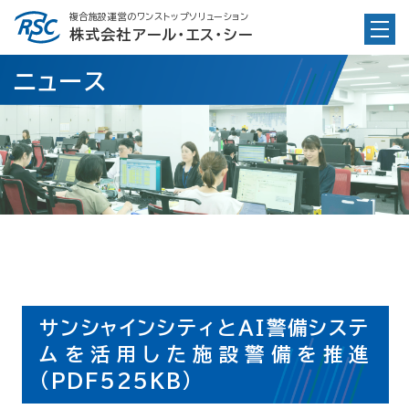
Skip
複合施設運営のワンストップソリューション
to
株式会社アール・エス・シー
content
ニュース
サンシャインシティとＡＩ警備システ
ムを活用した施設警備を推進
(PDF525KB)