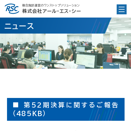
Skip
複合施設運営のワンストップソリューション
to
株式会社アール・エス・シー
content
ニュース
■ 第52期決算に関するご報告
(485KB)