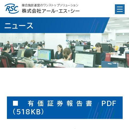
Skip
複合施設運営のワンストップソリューション
to
株式会社アール・エス・シー
content
ニュース
■ 有価証券報告書 PDF
(518KB)