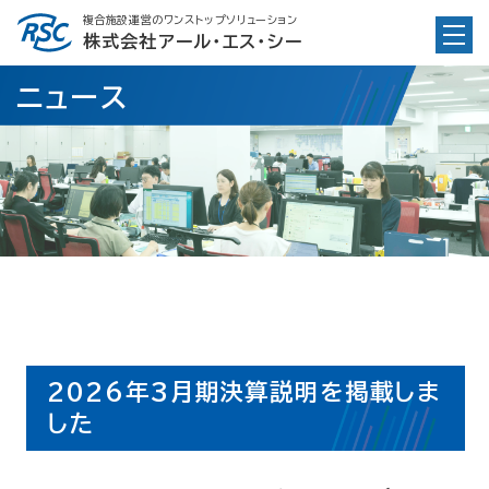
Skip
複合施設運営のワンストップソリューション
to
株式会社アール・エス・シー
content
ニュース
2026年3月期決算説明を掲載しま
した