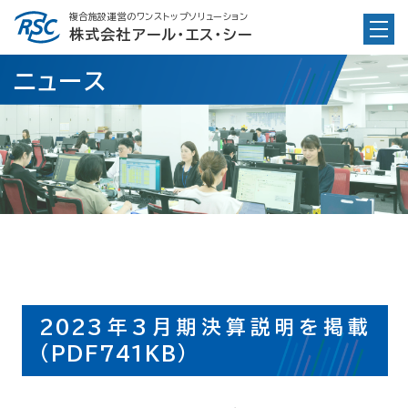
Skip
複合施設運営のワンストップソリューション
to
株式会社アール・エス・シー
content
ニュース
2023年3月期決算説明を掲載
(PDF741KB)