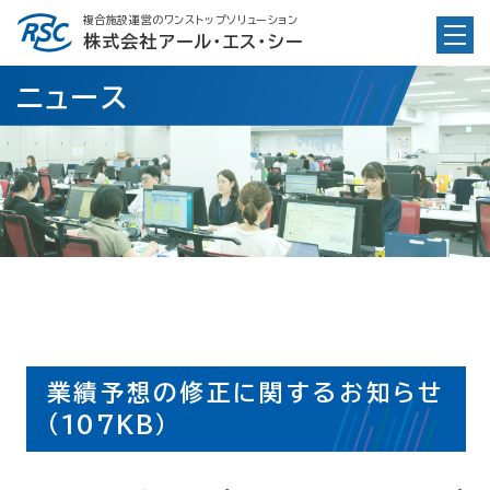
Skip
複合施設運営のワンストップソリューション
to
株式会社アール・エス・シー
content
ニュース
業績予想の修正に関するお知らせ
(107KB）