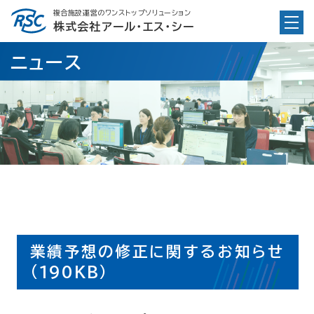
Skip
複合施設運営のワンストップソリューション
to
株式会社アール・エス・シー
content
ニュース
業績予想の修正に関するお知らせ
(190KB）