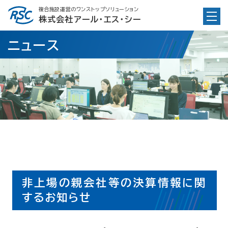
Skip
複合施設運営のワンストップソリューション
to
株式会社アール・エス・シー
content
ニュース
非上場の親会社等の決算情報に関
するお知らせ