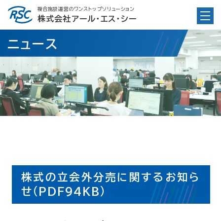
Skip
複合施設運営のワンストップソリューション
to
株式会社アール・エス・シー
content
ニュース
株式の立会外分売に関するお知ら
せ(PDF94KB)