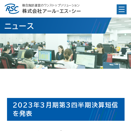
Skip
複合施設運営のワンストップソリューション
to
株式会社アール・エス・シー
content
ニュース
2023年3月期第3四半期決算短信
を発表